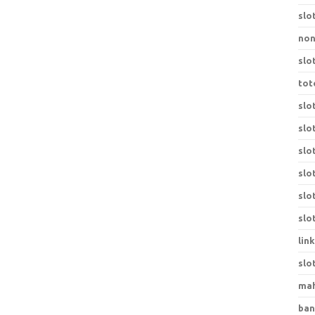
slo
non
slo
tot
slo
slo
slo
slo
slo
slo
lin
slo
ma
ban