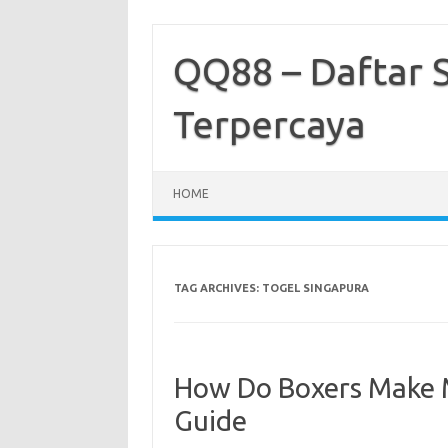
Skip
to
content
QQ88 – Daftar S
Terpercaya
HOME
TAG ARCHIVES:
TOGEL SINGAPURA
How Do Boxers Make 
Guide