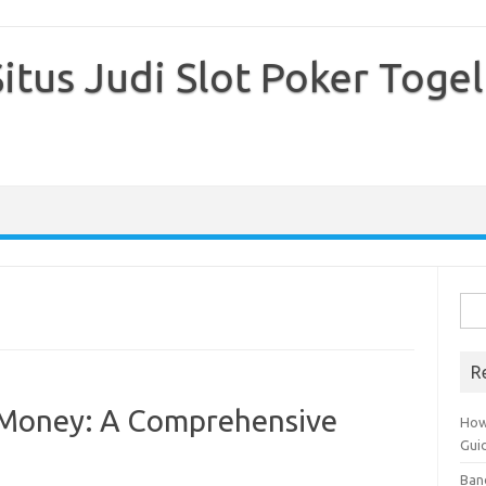
itus Judi Slot Poker Togel
Sea
for:
R
Money: A Comprehensive
How
Gui
Ban