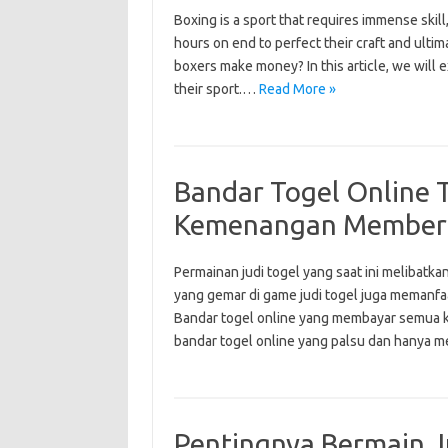
Boxing is a sport that requires immense skill
hours on end to perfect their craft and ult
boxers make money? In this article, we will 
their sport.…
Read More »
Bandar Togel Online 
Kemenangan Member
Permainan judi togel yang saat ini melibatka
yang gemar di game judi togel juga memanfaat
Bandar togel online yang membayar semua k
bandar togel online yang palsu dan hanya
Pentingnya Bermain Ju