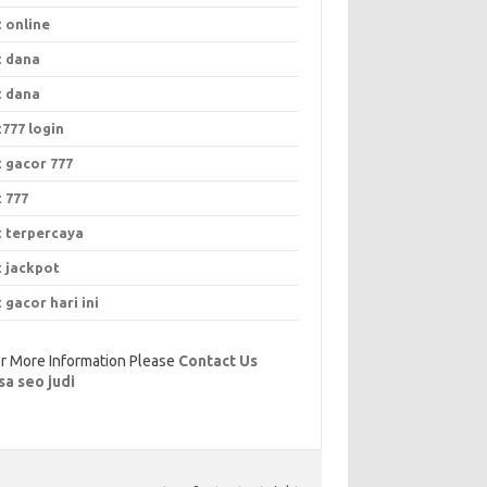
t online
t dana
t dana
t777 login
t gacor 777
t 777
t terpercaya
t jackpot
t gacor hari ini
r More Information Please
Contact Us
sa seo judi