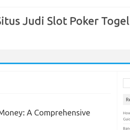
itus Judi Slot Poker Togel
Sea
for:
R
Money: A Comprehensive
How
Gui
Ban