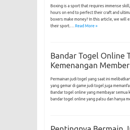
Boxing is a sport that requires immense skill
hours on end to perfect their craft and ult
boxers make money? In this article, we will 
their sport.…
Read More »
Bandar Togel Online 
Kemenangan Member
Permainan judi togel yang saat ini melibatka
yang gemar di game judi togel juga memanfaat
Bandar togel online yang membayar semua k
bandar togel online yang palsu dan hanya
Pentingnya Bermain Ju