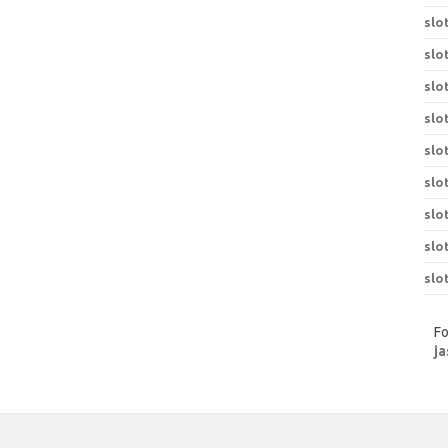
slo
slo
slo
slo
slo
slo
slo
slo
slo
Fo
ja