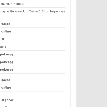
enangan Member
tingnya Bermain Judi Online Di Situs Terpercaya
t gacor
t online
t88
avip
bpokerqq
bpokerqq
bpokerqq
t gacor
t online
t88 gacor