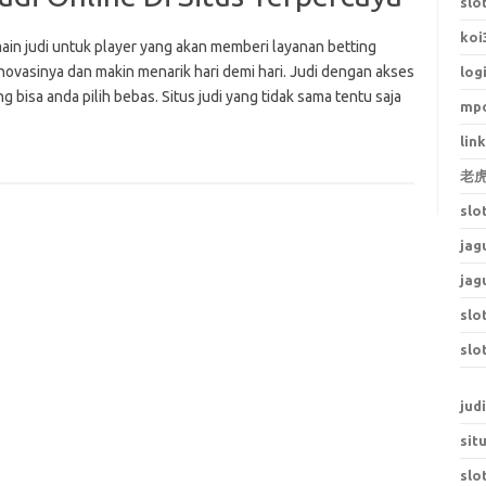
slo
koi
main judi untuk player yang akan memberi layanan betting
inovasinya dan makin menarik hari demi hari. Judi dengan akses
log
ng bisa anda pilih bebas. Situs judi yang tidak sama tentu saja
mpo
lin
老
slo
jag
jag
slo
slo
jud
sit
slo