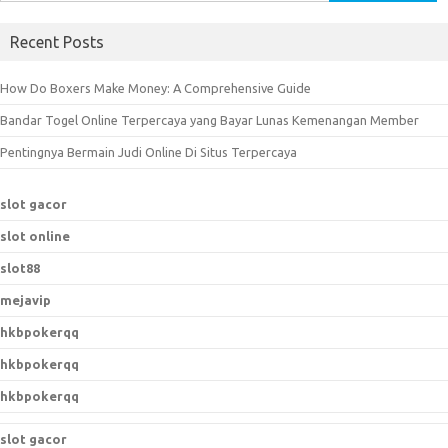
e
a
Recent Posts
r
c
How Do Boxers Make Money: A Comprehensive Guide
h
Bandar Togel Online Terpercaya yang Bayar Lunas Kemenangan Member
f
o
Pentingnya Bermain Judi Online Di Situs Terpercaya
r
:
slot gacor
slot online
slot88
mejavip
hkbpokerqq
hkbpokerqq
hkbpokerqq
slot gacor