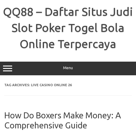
Skip
to
QQ88 – Daftar Situs Judi
content
Slot Poker Togel Bola
Online Terpercaya
Menu
TAG ARCHIVES:
LIVE CASINO ONLINE 26
How Do Boxers Make Money: A
Comprehensive Guide