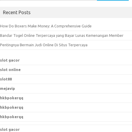
e
a
Recent Posts
r
c
How Do Boxers Make Money: A Comprehensive Guide
h
Bandar Togel Online Terpercaya yang Bayar Lunas Kemenangan Member
f
o
Pentingnya Bermain Judi Online Di Situs Terpercaya
r
:
slot gacor
slot online
slot88
mejavip
hkbpokerqq
hkbpokerqq
hkbpokerqq
slot gacor