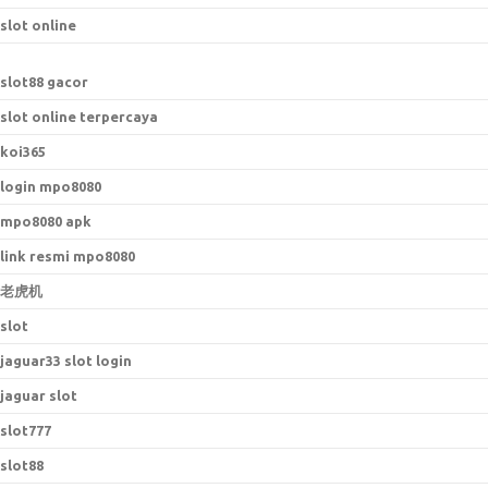
slot online
slot88 gacor
slot online terpercaya
koi365
login mpo8080
mpo8080 apk
link resmi mpo8080
老虎机
slot
jaguar33 slot login
jaguar slot
slot777
slot88