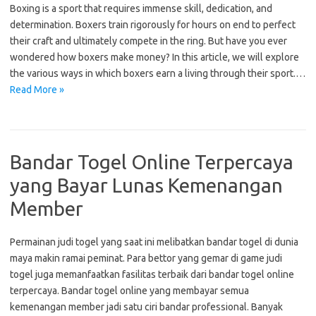
Boxing is a sport that requires immense skill, dedication, and
determination. Boxers train rigorously for hours on end to perfect
their craft and ultimately compete in the ring. But have you ever
wondered how boxers make money? In this article, we will explore
the various ways in which boxers earn a living through their sport.…
Read More »
Bandar Togel Online Terpercaya
yang Bayar Lunas Kemenangan
Member
Permainan judi togel yang saat ini melibatkan bandar togel di dunia
maya makin ramai peminat. Para bettor yang gemar di game judi
togel juga memanfaatkan fasilitas terbaik dari bandar togel online
terpercaya. Bandar togel online yang membayar semua
kemenangan member jadi satu ciri bandar professional. Banyak