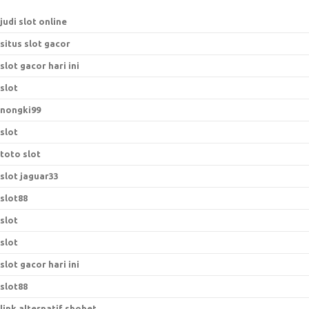
judi slot online
situs slot gacor
slot gacor hari ini
slot
nongki99
slot
toto slot
slot jaguar33
slot88
slot
slot
slot gacor hari ini
slot88
link alternatif sbobet