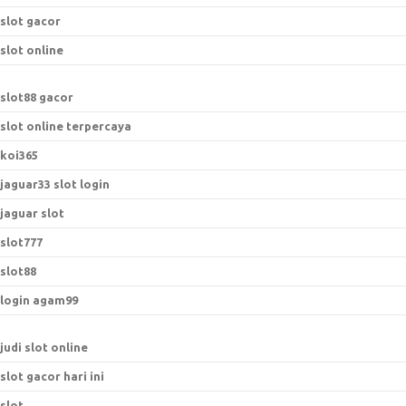
slot gacor
slot online
slot88 gacor
slot online terpercaya
koi365
jaguar33 slot login
jaguar slot
slot777
slot88
login agam99
judi slot online
slot gacor hari ini
slot