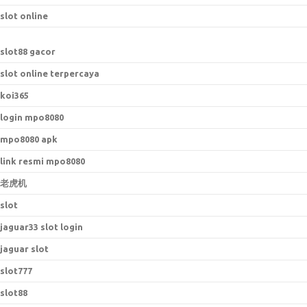
slot online
slot88 gacor
slot online terpercaya
koi365
login mpo8080
mpo8080 apk
link resmi mpo8080
老虎机
slot
jaguar33 slot login
jaguar slot
slot777
slot88