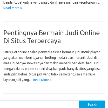
bandar togel online yang palsu dan hanya mencari keuntungan…
Read More »
Pentingnya Bermain Judi Online
Di Situs Terpercaya
Situs judi online adalah penyedia akses bermain judi untuk player
yang akan memberi layanan betting mudah dan menarik. Judi di
masa ini banyak inovasinya dan makin menarik hari demi hari. Judi
dengan akses online sendiri disajikan pada banyak situs yang bisa
anda pilih bebas. Situs judi yang tidak sama tentu saja memiliki
layanan judi yang…
Read More »
S