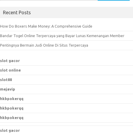
e
a
Recent Posts
r
c
How Do Boxers Make Money: A Comprehensive Guide
h
Bandar Togel Online Terpercaya yang Bayar Lunas Kemenangan Member
f
o
Pentingnya Bermain Judi Online Di Situs Terpercaya
r
:
slot gacor
slot online
slot88
mejavip
hkbpokerqq
hkbpokerqq
hkbpokerqq
slot gacor