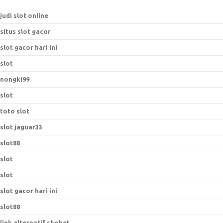
judi slot online
situs slot gacor
slot gacor hari ini
slot
nongki99
slot
toto slot
slot jaguar33
slot88
slot
slot
slot gacor hari ini
slot88
link alternatif sbobet