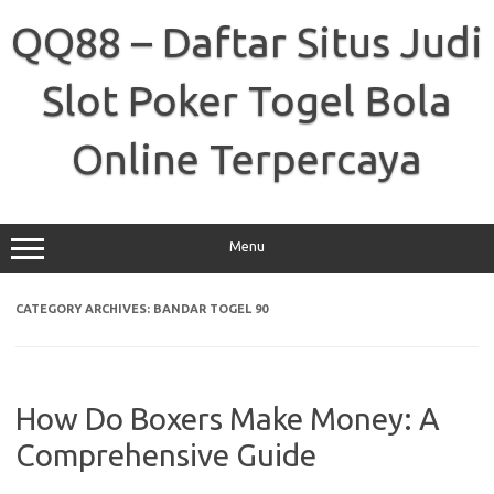
Skip
to
QQ88 – Daftar Situs Judi
content
Slot Poker Togel Bola
Online Terpercaya
Menu
CATEGORY ARCHIVES:
BANDAR TOGEL 90
How Do Boxers Make Money: A
Comprehensive Guide