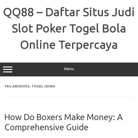
Skip
to
QQ88 – Daftar Situs Judi
content
Slot Poker Togel Bola
Online Terpercaya
Menu
TAG ARCHIVES:
TOGEL CHINA
How Do Boxers Make Money: A
Comprehensive Guide