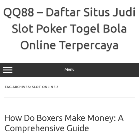
Skip
to
QQ88 – Daftar Situs Judi
content
Slot Poker Togel Bola
Online Terpercaya
Menu
TAG ARCHIVES:
SLOT ONLINE 3
How Do Boxers Make Money: A
Comprehensive Guide