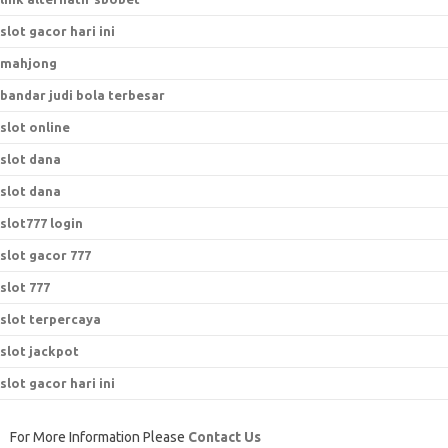
slot gacor hari ini
mahjong
bandar judi bola terbesar
slot online
slot dana
slot dana
slot777 login
slot gacor 777
slot 777
slot terpercaya
slot jackpot
slot gacor hari ini
For More Information Please
Contact Us