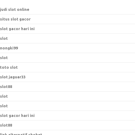
judi slot online
situs slot gacor
slot gacor hari ini
slot
nongki99
slot
toto slot
slot jaguar33
slot88
slot
slot
slot gacor hari ini
slot88
link alternatif sbobet