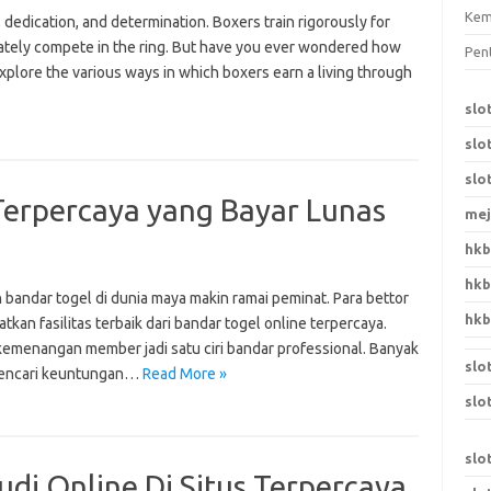
Kem
, dedication, and determination. Boxers train rigorously for
imately compete in the ring. But have you ever wondered how
Pen
explore the various ways in which boxers earn a living through
slo
slo
slo
Terpercaya yang Bayar Lunas
mej
hk
hk
n bandar togel di dunia maya makin ramai peminat. Para bettor
hk
kan fasilitas terbaik dari bandar togel online terpercaya.
emenangan member jadi satu ciri bandar professional. Banyak
slo
 mencari keuntungan…
Read More »
slo
slo
di Online Di Situs Terpercaya