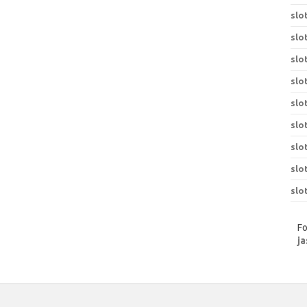
slo
slo
slo
slo
slo
slo
slo
slo
slo
Fo
ja