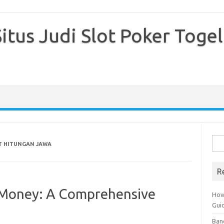
itus Judi Slot Poker Togel
Sea
T HITUNGAN JAWA
for:
R
Money: A Comprehensive
How
Gui
Ban