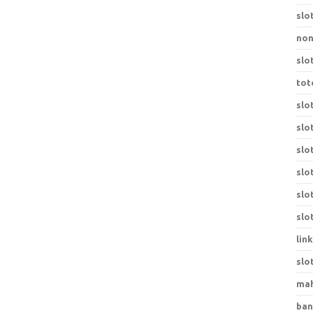
slo
non
slo
tot
slo
slo
slo
slo
slo
slo
lin
slo
ma
ban