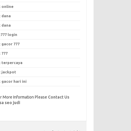
t online
t dana
t dana
t777 login
t gacor 777
t 777
t terpercaya
t jackpot
t gacor hari ini
r More Information Please
Contact Us
sa seo judi