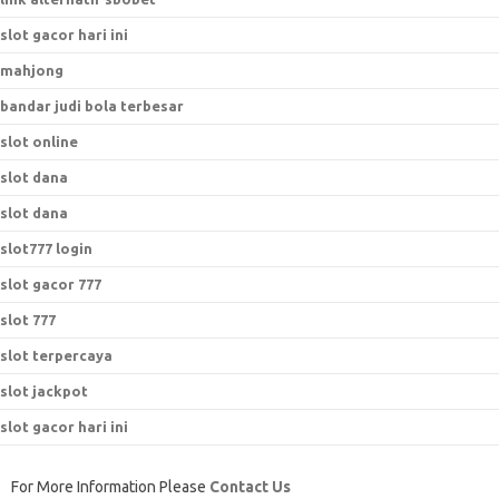
slot gacor hari ini
mahjong
bandar judi bola terbesar
slot online
slot dana
slot dana
slot777 login
slot gacor 777
slot 777
slot terpercaya
slot jackpot
slot gacor hari ini
For More Information Please
Contact Us