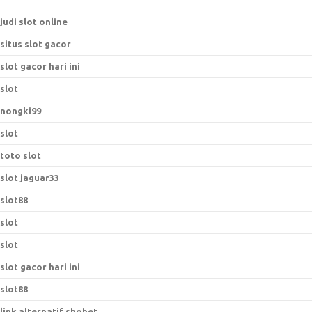
judi slot online
situs slot gacor
slot gacor hari ini
slot
nongki99
slot
toto slot
slot jaguar33
slot88
slot
slot
slot gacor hari ini
slot88
link alternatif sbobet