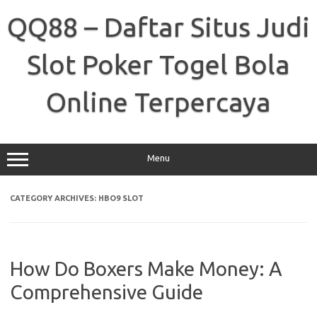
Skip
to
QQ88 – Daftar Situs Judi
content
Slot Poker Togel Bola
Online Terpercaya
Menu
CATEGORY ARCHIVES:
HBO9 SLOT
How Do Boxers Make Money: A
Comprehensive Guide