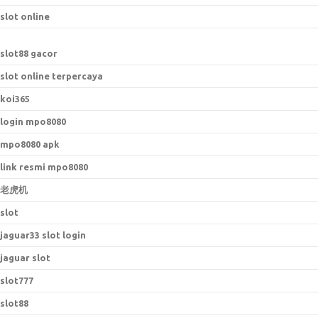
slot online
slot88 gacor
slot online terpercaya
koi365
login mpo8080
mpo8080 apk
link resmi mpo8080
老虎机
slot
jaguar33 slot login
jaguar slot
slot777
slot88