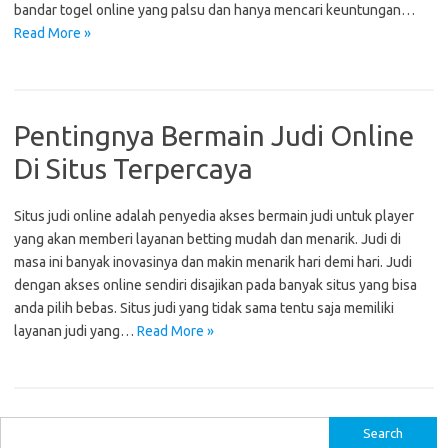
bandar togel online yang palsu dan hanya mencari keuntungan…
Read More »
Pentingnya Bermain Judi Online
Di Situs Terpercaya
Situs judi online adalah penyedia akses bermain judi untuk player
yang akan memberi layanan betting mudah dan menarik. Judi di
masa ini banyak inovasinya dan makin menarik hari demi hari. Judi
dengan akses online sendiri disajikan pada banyak situs yang bisa
anda pilih bebas. Situs judi yang tidak sama tentu saja memiliki
layanan judi yang…
Read More »
S