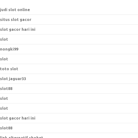
judi slot online
situs slot gacor
slot gacor hari ini
slot
nongki99
slot
toto slot
slot jaguar33
slot88
slot
slot
slot gacor hari ini
slot88
link alternatif sbobet