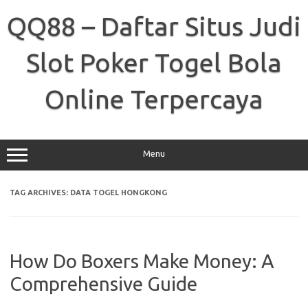
Skip
to
QQ88 – Daftar Situs Judi
content
Slot Poker Togel Bola
Online Terpercaya
Menu
TAG ARCHIVES:
DATA TOGEL HONGKONG
How Do Boxers Make Money: A
Comprehensive Guide