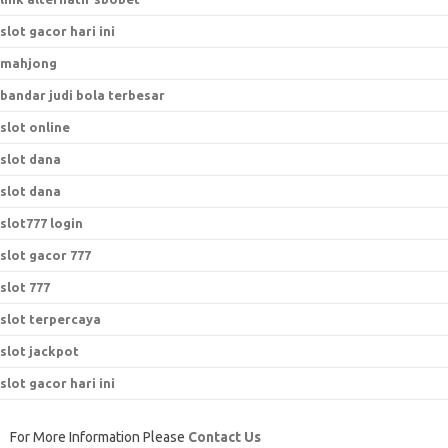
slot gacor hari ini
mahjong
bandar judi bola terbesar
slot online
slot dana
slot dana
slot777 login
slot gacor 777
slot 777
slot terpercaya
slot jackpot
slot gacor hari ini
For More Information Please
Contact Us