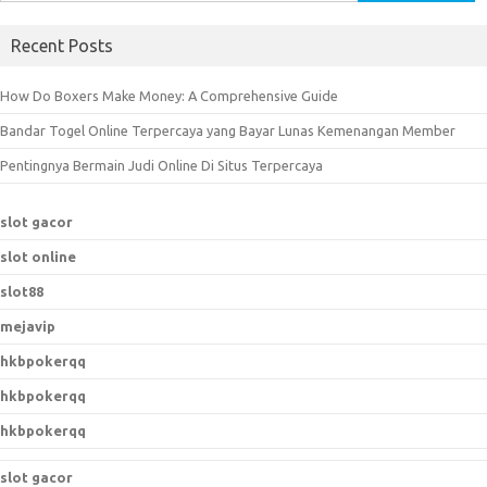
e
a
Recent Posts
r
c
How Do Boxers Make Money: A Comprehensive Guide
h
Bandar Togel Online Terpercaya yang Bayar Lunas Kemenangan Member
f
o
Pentingnya Bermain Judi Online Di Situs Terpercaya
r
:
slot gacor
slot online
slot88
mejavip
hkbpokerqq
hkbpokerqq
hkbpokerqq
slot gacor