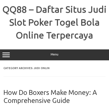
Skip
to
QQ88 – Daftar Situs Judi
content
Slot Poker Togel Bola
Online Terpercaya
Menu
CATEGORY ARCHIVES:
JUDI ONLIN
How Do Boxers Make Money: A
Comprehensive Guide