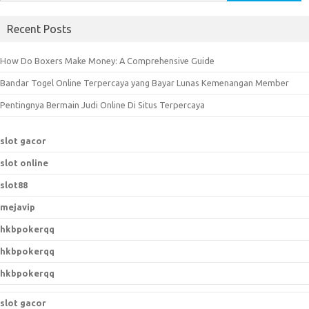
e
a
Recent Posts
r
c
How Do Boxers Make Money: A Comprehensive Guide
h
Bandar Togel Online Terpercaya yang Bayar Lunas Kemenangan Member
f
o
Pentingnya Bermain Judi Online Di Situs Terpercaya
r
:
slot gacor
slot online
slot88
mejavip
hkbpokerqq
hkbpokerqq
hkbpokerqq
slot gacor