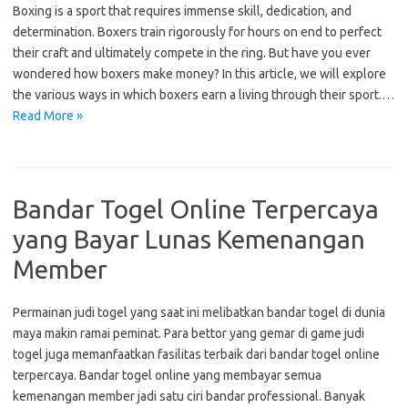
Boxing is a sport that requires immense skill, dedication, and
determination. Boxers train rigorously for hours on end to perfect
their craft and ultimately compete in the ring. But have you ever
wondered how boxers make money? In this article, we will explore
the various ways in which boxers earn a living through their sport.…
Read More »
Bandar Togel Online Terpercaya
yang Bayar Lunas Kemenangan
Member
Permainan judi togel yang saat ini melibatkan bandar togel di dunia
maya makin ramai peminat. Para bettor yang gemar di game judi
togel juga memanfaatkan fasilitas terbaik dari bandar togel online
terpercaya. Bandar togel online yang membayar semua
kemenangan member jadi satu ciri bandar professional. Banyak