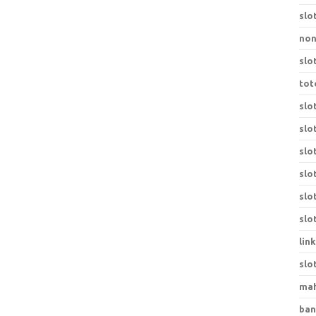
slo
non
slo
tot
slo
slo
slo
slo
slo
slo
lin
slo
ma
ban