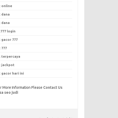
t online
t dana
t dana
t777 login
t gacor 777
t 777
t terpercaya
t jackpot
t gacor hari ini
r More Information Please
Contact Us
sa seo judi