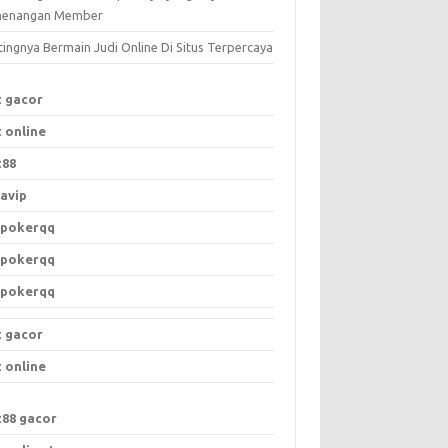
enangan Member
tingnya Bermain Judi Online Di Situs Terpercaya
t gacor
t online
t88
avip
bpokerqq
bpokerqq
bpokerqq
t gacor
t online
t88 gacor