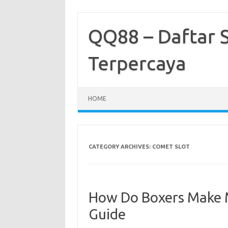
Skip
to
content
QQ88 – Daftar S
Terpercaya
HOME
CATEGORY ARCHIVES:
COMET SLOT
How Do Boxers Make 
Guide