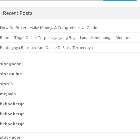
e
a
Recent Posts
r
c
How Do Boxers Make Money: A Comprehensive Guide
h
Bandar Togel Online Terpercaya yang Bayar Lunas Kemenangan Member
f
o
Pentingnya Bermain Judi Online Di Situs Terpercaya
r
:
slot gacor
slot online
slot88
mejavip
hkbpokerqq
hkbpokerqq
hkbpokerqq
slot gacor