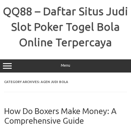
Skip
to
QQ88 – Daftar Situs Judi
content
Slot Poker Togel Bola
Online Terpercaya
Menu
CATEGORY ARCHIVES:
AGEN JUDI BOLA
How Do Boxers Make Money: A
Comprehensive Guide