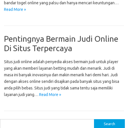
bandar togel online yang palsu dan hanya mencari keuntungan…
Read More »
Pentingnya Bermain Judi Online
Di Situs Terpercaya
Situs judi online adalah penyedia akses bermain judi untuk player
yang akan memberi layanan betting mudah dan menarik. Judi di
masa ini banyak inovasinya dan makin menarik hari demi hari. Judi
dengan akses online sendiri disajikan pada banyak situs yang bisa
anda pilih bebas. Situs judi yang tidak sama tentu saja memiliki
layanan judi yang…
Read More »
S