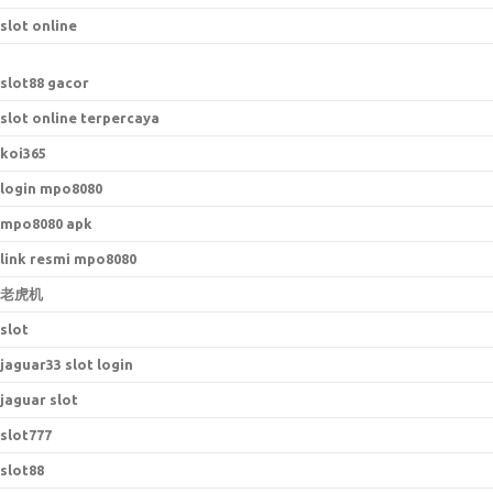
slot online
slot88 gacor
slot online terpercaya
koi365
login mpo8080
mpo8080 apk
link resmi mpo8080
老虎机
slot
jaguar33 slot login
jaguar slot
slot777
slot88