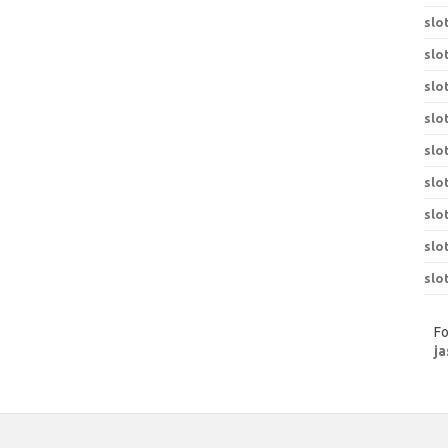
slo
slo
slo
slo
slo
slo
slo
slo
slo
Fo
ja