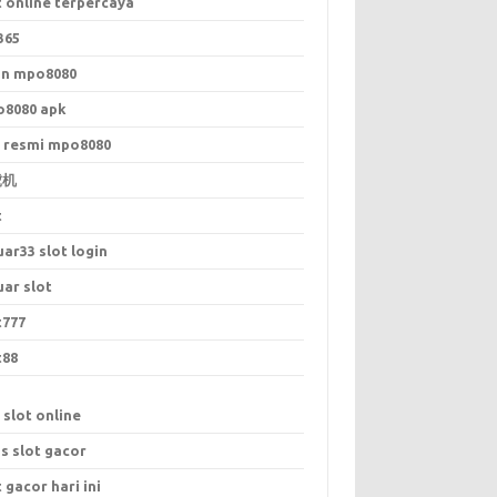
t online terpercaya
365
in mpo8080
8080 apk
k resmi mpo8080
虎机
t
uar33 slot login
uar slot
t777
t88
i slot online
us slot gacor
t gacor hari ini