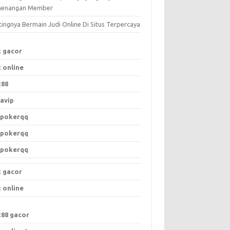
enangan Member
tingnya Bermain Judi Online Di Situs Terpercaya
t gacor
t online
t88
avip
bpokerqq
bpokerqq
bpokerqq
t gacor
t online
t88 gacor