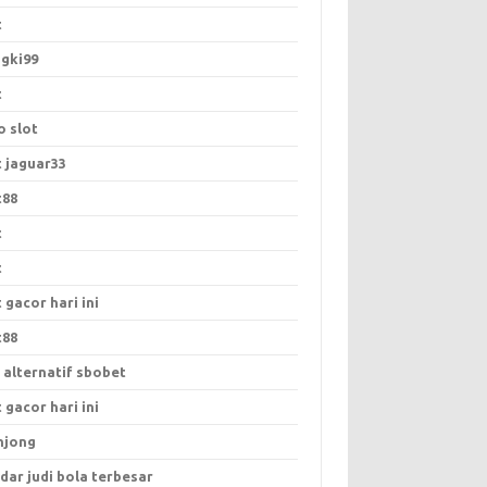
t
gki99
t
o slot
t jaguar33
t88
t
t
t gacor hari ini
t88
k alternatif sbobet
t gacor hari ini
hjong
dar judi bola terbesar