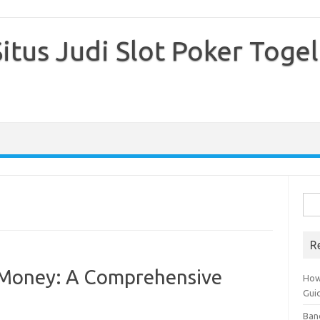
itus Judi Slot Poker Togel
Sea
for:
R
Money: A Comprehensive
How
Gui
Ban