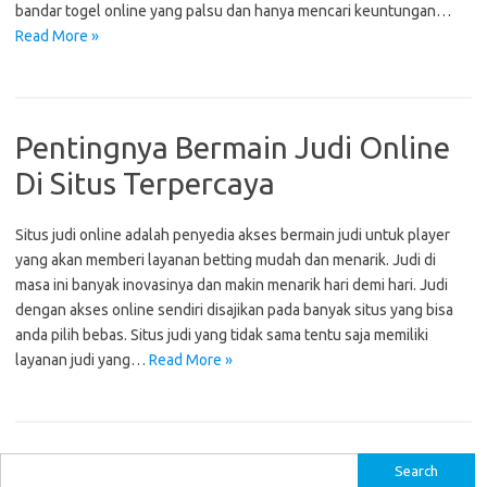
bandar togel online yang palsu dan hanya mencari keuntungan…
Read More »
Pentingnya Bermain Judi Online
Di Situs Terpercaya
Situs judi online adalah penyedia akses bermain judi untuk player
yang akan memberi layanan betting mudah dan menarik. Judi di
masa ini banyak inovasinya dan makin menarik hari demi hari. Judi
dengan akses online sendiri disajikan pada banyak situs yang bisa
anda pilih bebas. Situs judi yang tidak sama tentu saja memiliki
layanan judi yang…
Read More »
S