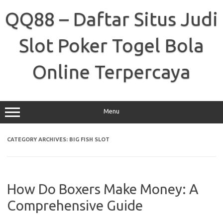
Skip
to
QQ88 – Daftar Situs Judi
content
Slot Poker Togel Bola
Online Terpercaya
Menu
CATEGORY ARCHIVES:
BIG FISH SLOT
How Do Boxers Make Money: A
Comprehensive Guide