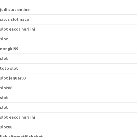
judi slot online
situs slot gacor
slot gacor hari ini
slot
nongki99
slot
toto slot
slot jaguar33
slot88
slot
slot
slot gacor hari ini
slot88
link alternatif sbobet