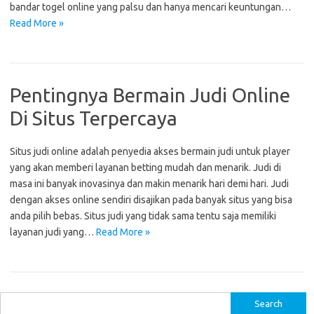
bandar togel online yang palsu dan hanya mencari keuntungan…
Read More »
Pentingnya Bermain Judi Online
Di Situs Terpercaya
Situs judi online adalah penyedia akses bermain judi untuk player
yang akan memberi layanan betting mudah dan menarik. Judi di
masa ini banyak inovasinya dan makin menarik hari demi hari. Judi
dengan akses online sendiri disajikan pada banyak situs yang bisa
anda pilih bebas. Situs judi yang tidak sama tentu saja memiliki
layanan judi yang…
Read More »
S