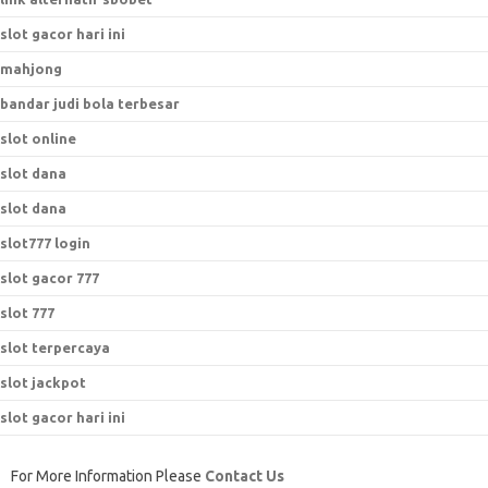
slot gacor hari ini
mahjong
bandar judi bola terbesar
slot online
slot dana
slot dana
slot777 login
slot gacor 777
slot 777
slot terpercaya
slot jackpot
slot gacor hari ini
For More Information Please
Contact Us