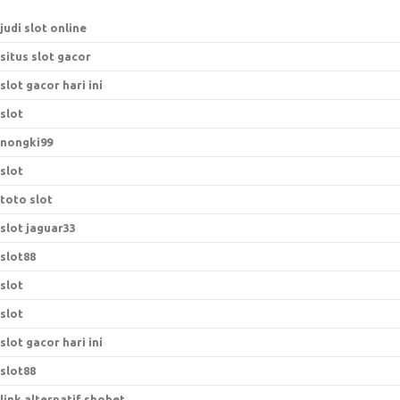
judi slot online
situs slot gacor
slot gacor hari ini
slot
nongki99
slot
toto slot
slot jaguar33
slot88
slot
slot
slot gacor hari ini
slot88
link alternatif sbobet