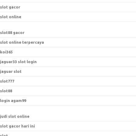
slot gacor
slot online
slot88 gacor
slot online terpercaya
koi365
jaguar33 slot login
jaguar slot
slot777
slot88
login agam99
judi slot online
slot gacor hari ini
slot