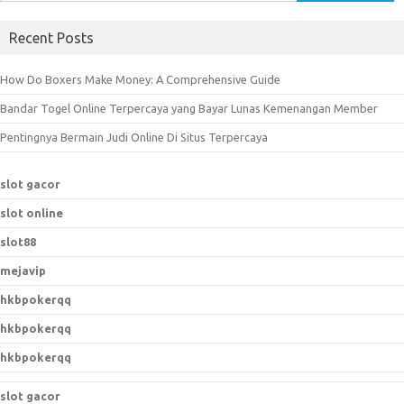
e
a
Recent Posts
r
c
How Do Boxers Make Money: A Comprehensive Guide
h
Bandar Togel Online Terpercaya yang Bayar Lunas Kemenangan Member
f
o
Pentingnya Bermain Judi Online Di Situs Terpercaya
r
:
slot gacor
slot online
slot88
mejavip
hkbpokerqq
hkbpokerqq
hkbpokerqq
slot gacor