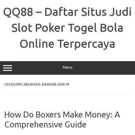
Skip
to
QQ88 – Daftar Situs Judi
content
Slot Poker Togel Bola
Online Terpercaya
Menu
CATEGORY ARCHIVES:
BANDAR JUDI 91
How Do Boxers Make Money: A
Comprehensive Guide