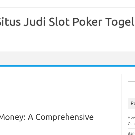
itus Judi Slot Poker Togel
Sea
for:
R
Money: A Comprehensive
How
Gui
Ban