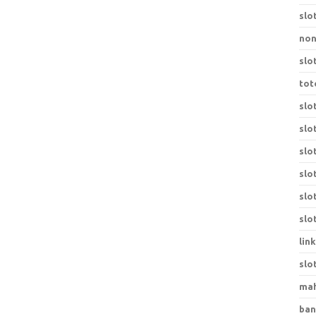
slo
non
slo
tot
slo
slo
slo
slo
slo
slo
lin
slo
ma
ban