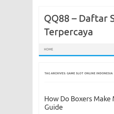
Skip
to
content
QQ88 – Daftar S
Terpercaya
HOME
TAG ARCHIVES:
GAME SLOT ONLINE INDONESIA
How Do Boxers Make 
Guide