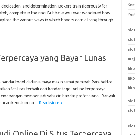
Kem
, dedication, and determination. Boxers train rigorously for
imately compete in the ring. But have you ever wondered how
Pen
explore the various ways in which boxers earn a living through
slo
slo
slo
Terpercaya yang Bayar Lunas
mej
hk
hk
n bandar togel di dunia maya makin ramai peminat. Para bettor
hk
kan fasilitas terbaik dari bandar togel online terpercaya.
emenangan member jadi satu ciri bandar professional. Banyak
slo
 mencari keuntungan…
Read More »
slo
slo
di Online Di Situs Terpercaya