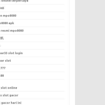
t online terpercaya
365
in mpo8080
8080 apk
k resmi mpo8080
虎机
t
uar33 slot login
uar slot
t777
t88
i slot online
us slot gacor
t gacor hari ini