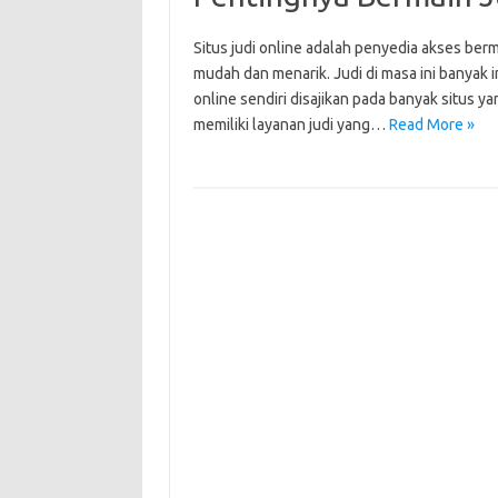
Situs judi online adalah penyedia akses ber
mudah dan menarik. Judi di masa ini banyak 
online sendiri disajikan pada banyak situs ya
memiliki layanan judi yang…
Read More »