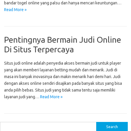
bandar togel online yang palsu dan hanya mencari keuntungan…
Read More »
Pentingnya Bermain Judi Online
Di Situs Terpercaya
Situs judi online adalah penyedia akses bermain judi untuk player
yang akan memberi layanan betting mudah dan menarik. Judi di
masa ini banyak inovasinya dan makin menarik hari demi hari. Judi
dengan akses online sendiri disajikan pada banyak situs yang bisa
anda pilih bebas. Situs judi yang tidak sama tentu saja memiliki
layanan judi yang…
Read More »
S