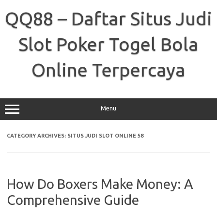
Skip
to
QQ88 – Daftar Situs Judi
content
Slot Poker Togel Bola
Online Terpercaya
Menu
CATEGORY ARCHIVES:
SITUS JUDI SLOT ONLINE 58
How Do Boxers Make Money: A
Comprehensive Guide