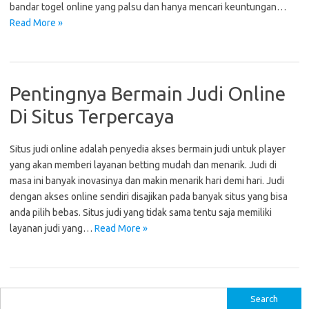
bandar togel online yang palsu dan hanya mencari keuntungan…
Read More »
Pentingnya Bermain Judi Online
Di Situs Terpercaya
Situs judi online adalah penyedia akses bermain judi untuk player
yang akan memberi layanan betting mudah dan menarik. Judi di
masa ini banyak inovasinya dan makin menarik hari demi hari. Judi
dengan akses online sendiri disajikan pada banyak situs yang bisa
anda pilih bebas. Situs judi yang tidak sama tentu saja memiliki
layanan judi yang…
Read More »
S