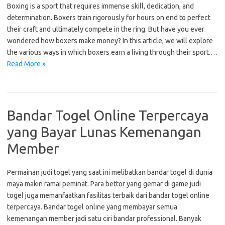
Boxing is a sport that requires immense skill, dedication, and
determination. Boxers train rigorously for hours on end to perfect
their craft and ultimately compete in the ring. But have you ever
wondered how boxers make money? In this article, we will explore
the various ways in which boxers earn a living through their sport.…
Read More »
Bandar Togel Online Terpercaya
yang Bayar Lunas Kemenangan
Member
Permainan judi togel yang saat ini melibatkan bandar togel di dunia
maya makin ramai peminat. Para bettor yang gemar di game judi
togel juga memanfaatkan fasilitas terbaik dari bandar togel online
terpercaya. Bandar togel online yang membayar semua
kemenangan member jadi satu ciri bandar professional. Banyak