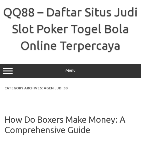
Skip
to
QQ88 – Daftar Situs Judi
content
Slot Poker Togel Bola
Online Terpercaya
Menu
CATEGORY ARCHIVES:
AGEN JUDI 30
How Do Boxers Make Money: A
Comprehensive Guide