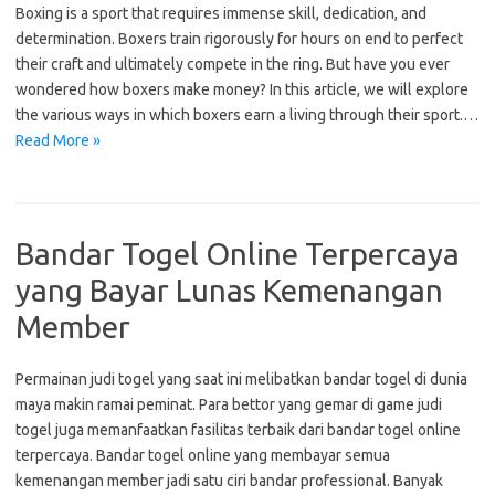
Boxing is a sport that requires immense skill, dedication, and
determination. Boxers train rigorously for hours on end to perfect
their craft and ultimately compete in the ring. But have you ever
wondered how boxers make money? In this article, we will explore
the various ways in which boxers earn a living through their sport.…
Read More »
Bandar Togel Online Terpercaya
yang Bayar Lunas Kemenangan
Member
Permainan judi togel yang saat ini melibatkan bandar togel di dunia
maya makin ramai peminat. Para bettor yang gemar di game judi
togel juga memanfaatkan fasilitas terbaik dari bandar togel online
terpercaya. Bandar togel online yang membayar semua
kemenangan member jadi satu ciri bandar professional. Banyak