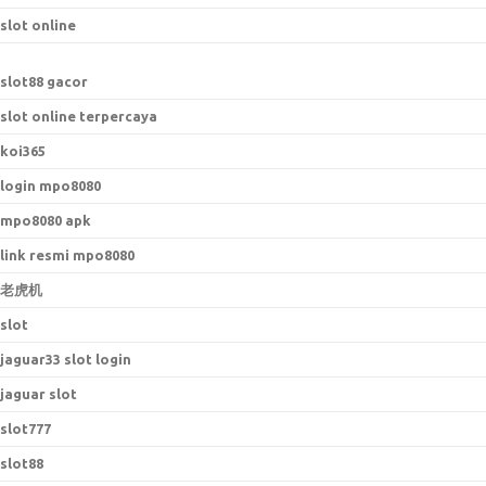
slot online
slot88 gacor
slot online terpercaya
koi365
login mpo8080
mpo8080 apk
link resmi mpo8080
老虎机
slot
jaguar33 slot login
jaguar slot
slot777
slot88