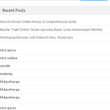
e
a
Recent Posts
r
c
How Do Boxers Make Money: A Comprehensive Guide
h
Bandar Togel Online Terpercaya yang Bayar Lunas Kemenangan Member
f
o
Pentingnya Bermain Judi Online Di Situs Terpercaya
r
:
slot gacor
slot online
slot88
mejavip
hkbpokerqq
hkbpokerqq
hkbpokerqq
slot gacor