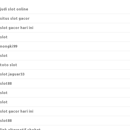
judi slot online
situs slot gacor
slot gacor hari ini
slot
nongki99
slot
toto slot
slot jaguar33
slot88
slot
slot
slot gacor hari ini
slot88
link alternatif sbobet