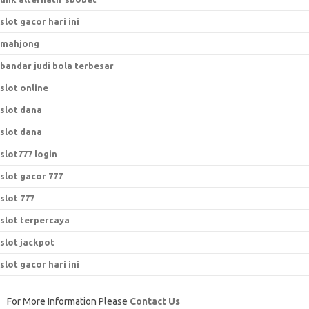
slot gacor hari ini
mahjong
bandar judi bola terbesar
slot online
slot dana
slot dana
slot777 login
slot gacor 777
slot 777
slot terpercaya
slot jackpot
slot gacor hari ini
For More Information Please
Contact Us