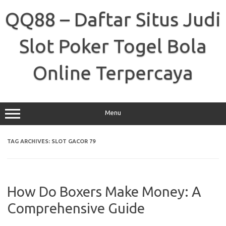
Skip
to
QQ88 – Daftar Situs Judi
content
Slot Poker Togel Bola
Online Terpercaya
Menu
TAG ARCHIVES:
SLOT GACOR 79
How Do Boxers Make Money: A
Comprehensive Guide