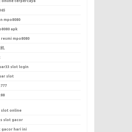
t online terpercaya
365
in mpo8080
8080 apk
k resmi mpo8080
虎机
t
uar33 slot login
uar slot
t777
t88
i slot online
us slot gacor
t gacor hari ini