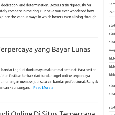
Kem
, dedication, and determination. Boxers train rigorously for
imately compete in the ring. But have you ever wondered how
Pen
explore the various ways in which boxers earn a living through
slo
slo
slo
Terpercaya yang Bayar Lunas
mej
hk
hk
n bandar togel di dunia maya makin ramai peminat. Para bettor
hk
kan fasilitas terbaik dari bandar togel online terpercaya.
emenangan member jadi satu ciri bandar professional. Banyak
slo
 mencari keuntungan…
Read More »
slo
slo
di Online Di Situs Terpercaya