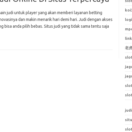
slo
koi
main judi untuk player yang akan memberi layanan betting
inovasinya dan makin menarik hari demi hari. Judi dengan akses
log
ng bisa anda pilih bebas. Situs judi yang tidak sama tentu saja
mpo
lin
老
slo
jag
jag
slo
slo
jud
sit
slo