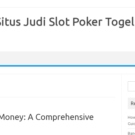
itus Judi Slot Poker Togel
Sea
for:
R
Money: A Comprehensive
How
Gui
Ban