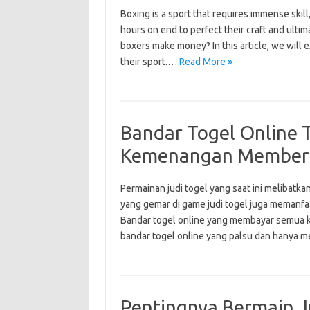
Boxing is a sport that requires immense skill
hours on end to perfect their craft and ult
boxers make money? In this article, we will 
their sport.…
Read More »
Bandar Togel Online 
Kemenangan Member
Permainan judi togel yang saat ini melibatka
yang gemar di game judi togel juga memanfaat
Bandar togel online yang membayar semua k
bandar togel online yang palsu dan hanya
Pentingnya Bermain Ju