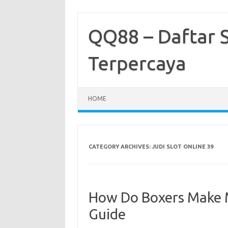
Skip
to
content
QQ88 – Daftar S
Terpercaya
HOME
CATEGORY ARCHIVES:
JUDI SLOT ONLINE 39
How Do Boxers Make 
Guide