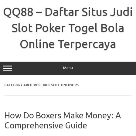
Skip
to
QQ88 – Daftar Situs Judi
content
Slot Poker Togel Bola
Online Terpercaya
Menu
CATEGORY ARCHIVES:
JUDI SLOT ONLINE 25
How Do Boxers Make Money: A
Comprehensive Guide