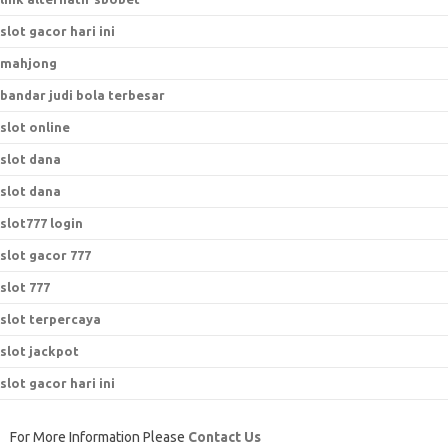
slot gacor hari ini
mahjong
bandar judi bola terbesar
slot online
slot dana
slot dana
slot777 login
slot gacor 777
slot 777
slot terpercaya
slot jackpot
slot gacor hari ini
For More Information Please
Contact Us