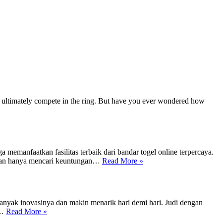
 and ultimately compete in the ring. But have you ever wondered how
 memanfaatkan fasilitas terbaik dari bandar togel online terpercaya.
u dan hanya mencari keuntungan…
Read More »
banyak inovasinya dan makin menarik hari demi hari. Judi dengan
g…
Read More »