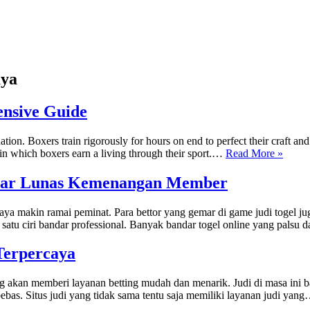
aya
nsive Guide
nation. Boxers train rigorously for hours on end to perfect their craft
 in which boxers earn a living through their sport.…
Read More »
ayar Lunas Kemenangan Member
aya makin ramai peminat. Para bettor yang gemar di game judi togel juga
atu ciri bandar professional. Banyak bandar togel online yang pals
Terpercaya
ang akan memberi layanan betting mudah dan menarik. Judi di masa ini 
 bebas. Situs judi yang tidak sama tentu saja memiliki layanan judi yan