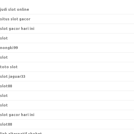
judi slot online
situs slot gacor
slot gacor hari ini
slot
nongki99
slot
toto slot
slot jaguar33
slot88
slot
slot
slot gacor hari ini
slot88
link alternatif sbobet