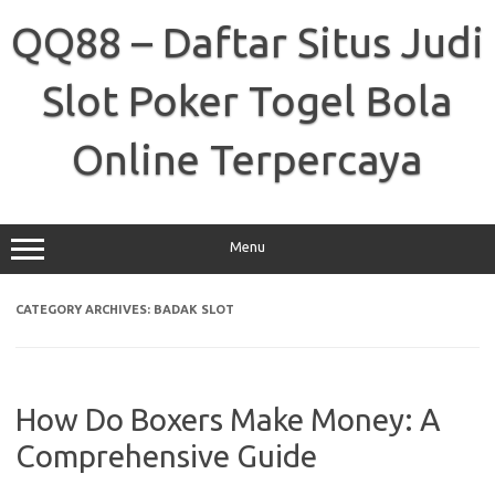
Skip
to
QQ88 – Daftar Situs Judi
content
Slot Poker Togel Bola
Online Terpercaya
Menu
CATEGORY ARCHIVES:
BADAK SLOT
How Do Boxers Make Money: A
Comprehensive Guide