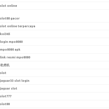
slot online
slot88 gacor
slot online terpercaya
koi365
login mpo8080
mpo8080 apk
link resmi mpo8080
老虎机
slot
jaguar33 slot login
jaguar slot
slot777
slot88