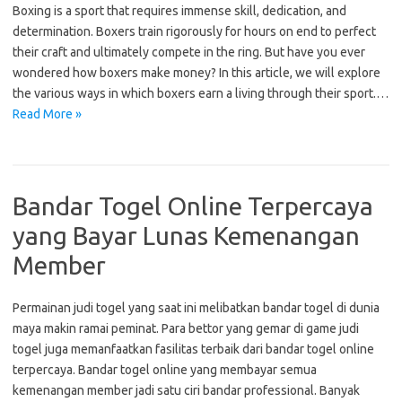
Boxing is a sport that requires immense skill, dedication, and
determination. Boxers train rigorously for hours on end to perfect
their craft and ultimately compete in the ring. But have you ever
wondered how boxers make money? In this article, we will explore
the various ways in which boxers earn a living through their sport.…
Read More »
Bandar Togel Online Terpercaya
yang Bayar Lunas Kemenangan
Member
Permainan judi togel yang saat ini melibatkan bandar togel di dunia
maya makin ramai peminat. Para bettor yang gemar di game judi
togel juga memanfaatkan fasilitas terbaik dari bandar togel online
terpercaya. Bandar togel online yang membayar semua
kemenangan member jadi satu ciri bandar professional. Banyak