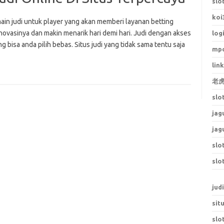
slo
koi
main judi untuk player yang akan memberi layanan betting
inovasinya dan makin menarik hari demi hari. Judi dengan akses
log
ng bisa anda pilih bebas. Situs judi yang tidak sama tentu saja
mpo
lin
老
slo
jag
jag
slo
slo
jud
sit
slo