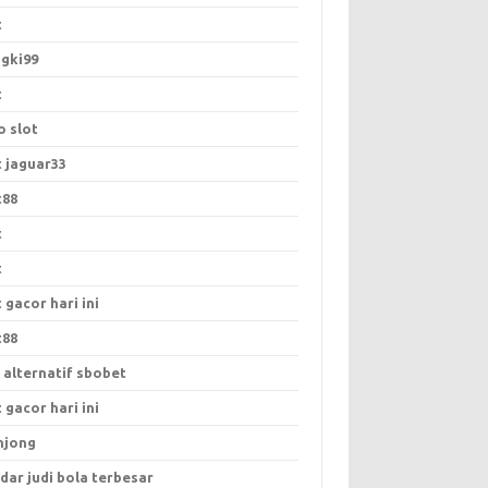
t
gki99
t
o slot
t jaguar33
t88
t
t
t gacor hari ini
t88
k alternatif sbobet
t gacor hari ini
hjong
dar judi bola terbesar