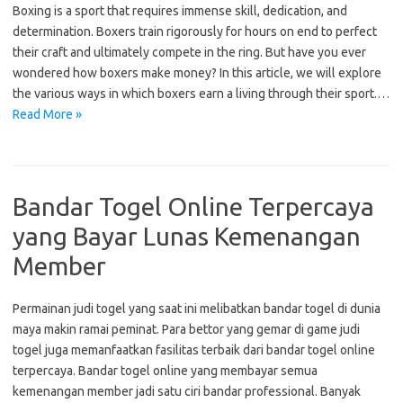
Boxing is a sport that requires immense skill, dedication, and
determination. Boxers train rigorously for hours on end to perfect
their craft and ultimately compete in the ring. But have you ever
wondered how boxers make money? In this article, we will explore
the various ways in which boxers earn a living through their sport.…
Read More »
Bandar Togel Online Terpercaya
yang Bayar Lunas Kemenangan
Member
Permainan judi togel yang saat ini melibatkan bandar togel di dunia
maya makin ramai peminat. Para bettor yang gemar di game judi
togel juga memanfaatkan fasilitas terbaik dari bandar togel online
terpercaya. Bandar togel online yang membayar semua
kemenangan member jadi satu ciri bandar professional. Banyak