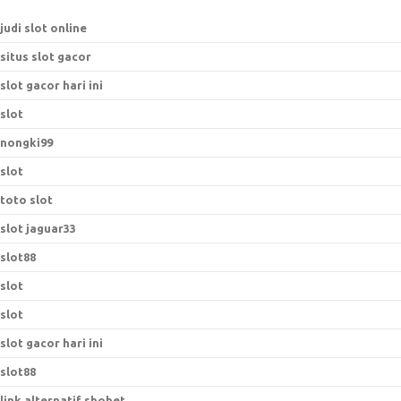
judi slot online
situs slot gacor
slot gacor hari ini
slot
nongki99
slot
toto slot
slot jaguar33
slot88
slot
slot
slot gacor hari ini
slot88
link alternatif sbobet