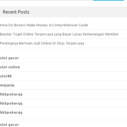
e
a
Recent Posts
r
c
How Do Boxers Make Money: A Comprehensive Guide
h
Bandar Togel Online Terpercaya yang Bayar Lunas Kemenangan Member
f
o
Pentingnya Bermain Judi Online Di Situs Terpercaya
r
:
slot gacor
slot online
slot88
mejavip
hkbpokerqq
hkbpokerqq
hkbpokerqq
slot gacor