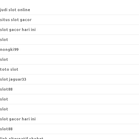
judi slot online
situs slot gacor
slot gacor hari ini
slot
nongki99
slot
toto slot
slot jaguar33
slot88
slot
slot
slot gacor hari ini
slot88
link alternatif sbobet