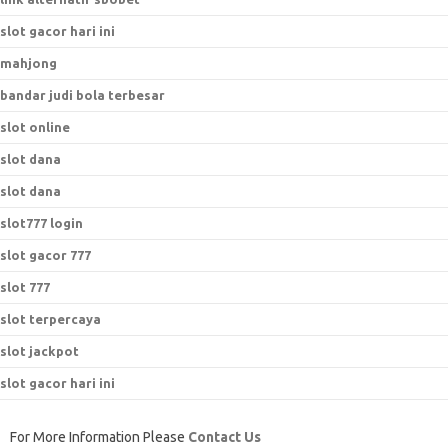
slot gacor hari ini
mahjong
bandar judi bola terbesar
slot online
slot dana
slot dana
slot777 login
slot gacor 777
slot 777
slot terpercaya
slot jackpot
slot gacor hari ini
For More Information Please
Contact Us