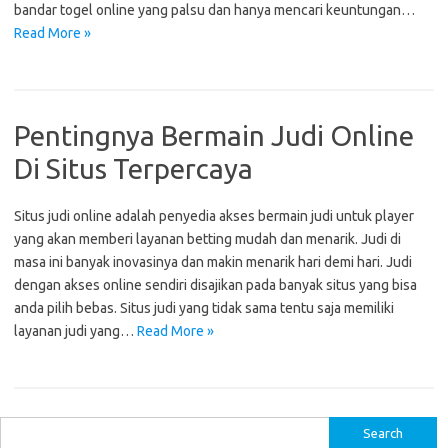
bandar togel online yang palsu dan hanya mencari keuntungan…
Read More »
Pentingnya Bermain Judi Online
Di Situs Terpercaya
Situs judi online adalah penyedia akses bermain judi untuk player
yang akan memberi layanan betting mudah dan menarik. Judi di
masa ini banyak inovasinya dan makin menarik hari demi hari. Judi
dengan akses online sendiri disajikan pada banyak situs yang bisa
anda pilih bebas. Situs judi yang tidak sama tentu saja memiliki
layanan judi yang…
Read More »
S