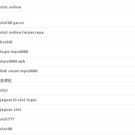
slot online
slot88 gacor
slot online terpercaya
koi365
login mpo8080
mpo8080 apk
link resmi mpo8080
老虎机
slot
jaguar33 slot login
jaguar slot
slot777
slot88