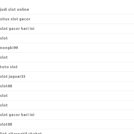
judi slot online
situs slot gacor
slot gacor hari ini
slot
nongki99
slot
toto slot
slot jaguar33
slot88
slot
slot
slot gacor hari ini
slot88
link alternatif sbobet