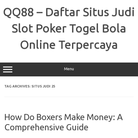
Skip
to
QQ88 – Daftar Situs Judi
content
Slot Poker Togel Bola
Online Terpercaya
Menu
TAG ARCHIVES:
SITUS JUDI 25
How Do Boxers Make Money: A
Comprehensive Guide