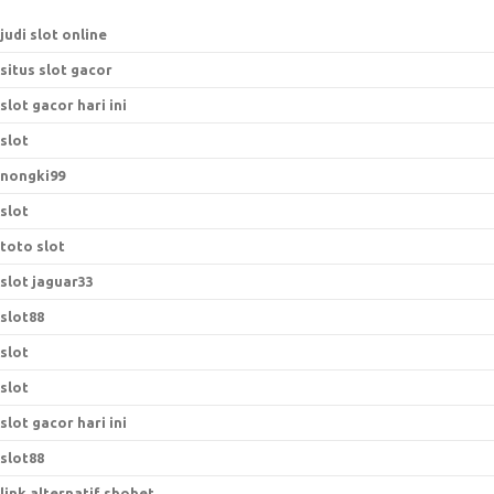
judi slot online
situs slot gacor
slot gacor hari ini
slot
nongki99
slot
toto slot
slot jaguar33
slot88
slot
slot
slot gacor hari ini
slot88
link alternatif sbobet