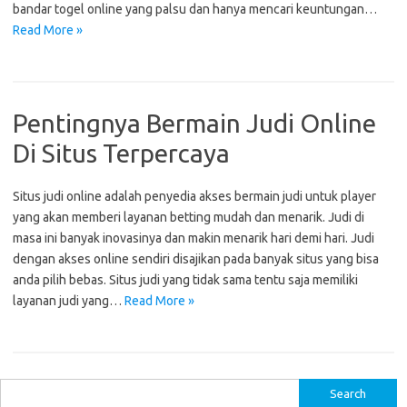
bandar togel online yang palsu dan hanya mencari keuntungan…
Read More »
Pentingnya Bermain Judi Online
Di Situs Terpercaya
Situs judi online adalah penyedia akses bermain judi untuk player
yang akan memberi layanan betting mudah dan menarik. Judi di
masa ini banyak inovasinya dan makin menarik hari demi hari. Judi
dengan akses online sendiri disajikan pada banyak situs yang bisa
anda pilih bebas. Situs judi yang tidak sama tentu saja memiliki
layanan judi yang…
Read More »
S