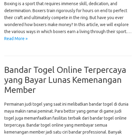
Boxing is a sport that requires immense skill, dedication, and
determination. Boxers train rigorously for hours on end to perfect
their craft and ultimately compete in the ring. But have you ever
wondered how boxers make money? In this article, we will explore
the various ways in which boxers earn a living through their sport.…
Read More »
Bandar Togel Online Terpercaya
yang Bayar Lunas Kemenangan
Member
Permainan judi togel yang saat ini melibatkan bandar togel di dunia
maya makin ramai peminat. Para bettor yang gemar di game judi
togel juga memanfaatkan fasilitas terbaik dari bandar togel online
terpercaya. Bandar togel online yang membayar semua
kemenangan member jadi satu ciri bandar professional. Banyak