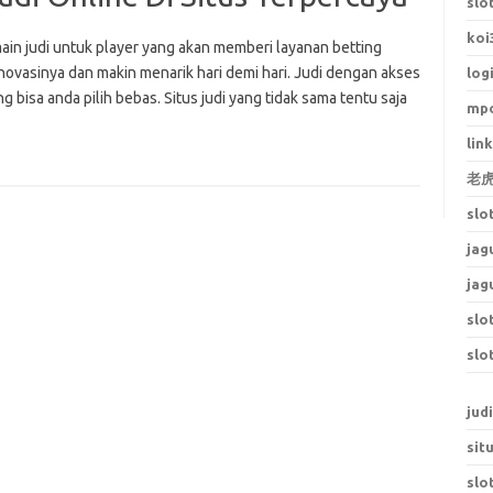
slo
koi
main judi untuk player yang akan memberi layanan betting
inovasinya dan makin menarik hari demi hari. Judi dengan akses
log
ng bisa anda pilih bebas. Situs judi yang tidak sama tentu saja
mpo
lin
老
slo
jag
jag
slo
slo
jud
sit
slo