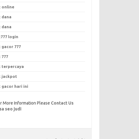
t online
t dana
t dana
t777 login
t gacor 777
t 777
t terpercaya
t jackpot
t gacor hari ini
r More Information Please
Contact Us
sa seo judi