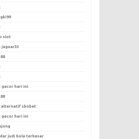
t
gki99
t
o slot
t jaguar33
t88
t
t
t gacor hari ini
t88
k alternatif sbobet
t gacor hari ini
hjong
dar judi bola terbesar