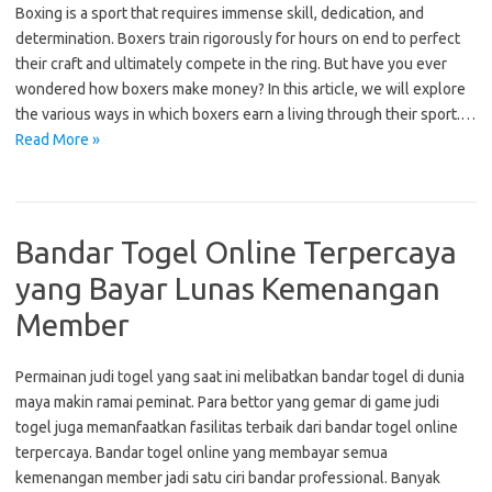
Boxing is a sport that requires immense skill, dedication, and
determination. Boxers train rigorously for hours on end to perfect
their craft and ultimately compete in the ring. But have you ever
wondered how boxers make money? In this article, we will explore
the various ways in which boxers earn a living through their sport.…
Read More »
Bandar Togel Online Terpercaya
yang Bayar Lunas Kemenangan
Member
Permainan judi togel yang saat ini melibatkan bandar togel di dunia
maya makin ramai peminat. Para bettor yang gemar di game judi
togel juga memanfaatkan fasilitas terbaik dari bandar togel online
terpercaya. Bandar togel online yang membayar semua
kemenangan member jadi satu ciri bandar professional. Banyak