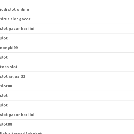
judi slot online
situs slot gacor
slot gacor hari ini
slot
nongki99
slot
toto slot
slot jaguar33
slot88
slot
slot
slot gacor hari ini
slot88
link alternatif sbobet