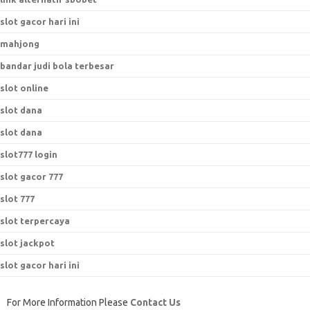
slot gacor hari ini
mahjong
bandar judi bola terbesar
slot online
slot dana
slot dana
slot777 login
slot gacor 777
slot 777
slot terpercaya
slot jackpot
slot gacor hari ini
For More Information Please
Contact Us