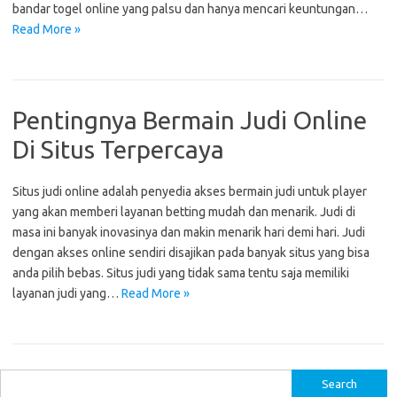
bandar togel online yang palsu dan hanya mencari keuntungan…
Read More »
Pentingnya Bermain Judi Online
Di Situs Terpercaya
Situs judi online adalah penyedia akses bermain judi untuk player
yang akan memberi layanan betting mudah dan menarik. Judi di
masa ini banyak inovasinya dan makin menarik hari demi hari. Judi
dengan akses online sendiri disajikan pada banyak situs yang bisa
anda pilih bebas. Situs judi yang tidak sama tentu saja memiliki
layanan judi yang…
Read More »
S