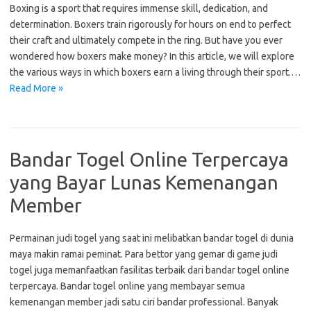
Boxing is a sport that requires immense skill, dedication, and
determination. Boxers train rigorously for hours on end to perfect
their craft and ultimately compete in the ring. But have you ever
wondered how boxers make money? In this article, we will explore
the various ways in which boxers earn a living through their sport.…
Read More »
Bandar Togel Online Terpercaya
yang Bayar Lunas Kemenangan
Member
Permainan judi togel yang saat ini melibatkan bandar togel di dunia
maya makin ramai peminat. Para bettor yang gemar di game judi
togel juga memanfaatkan fasilitas terbaik dari bandar togel online
terpercaya. Bandar togel online yang membayar semua
kemenangan member jadi satu ciri bandar professional. Banyak