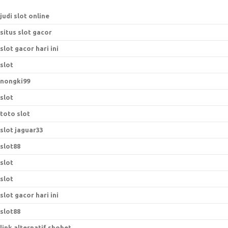
judi slot online
situs slot gacor
slot gacor hari ini
slot
nongki99
slot
toto slot
slot jaguar33
slot88
slot
slot
slot gacor hari ini
slot88
link alternatif sbobet