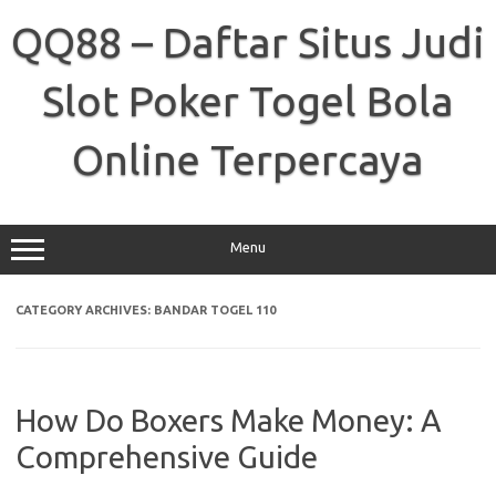
Skip
to
QQ88 – Daftar Situs Judi
content
Slot Poker Togel Bola
Online Terpercaya
Menu
CATEGORY ARCHIVES:
BANDAR TOGEL 110
How Do Boxers Make Money: A
Comprehensive Guide