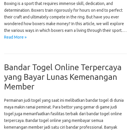
Boxing is a sport that requires immense skill, dedication, and
determination. Boxers train rigorously for hours on end to perfect
their craft and ultimately compete in the ring. But have you ever
wondered how boxers make money? In this article, we will explore
the various ways in which boxers earn a living through their sport.…
Read More »
Bandar Togel Online Terpercaya
yang Bayar Lunas Kemenangan
Member
Permainan judi togel yang saat ini melibatkan bandar togel di dunia
maya makin ramai peminat. Para bettor yang gemar di game judi
togel juga memanfaatkan fasilitas terbaik dari bandar togel online
terpercaya. Bandar togel online yang membayar semua
kemenangan member jadi satu ciri bandar professional. Banyak