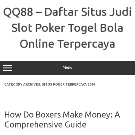
Skip
to
QQ88 – Daftar Situs Judi
content
Slot Poker Togel Bola
Online Terpercaya
Menu
CATEGORY ARCHIVES:
SITUS POKER TERPERCAYA 2019
How Do Boxers Make Money: A
Comprehensive Guide