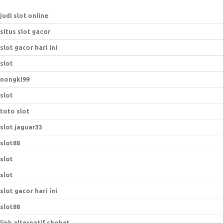
judi slot online
situs slot gacor
slot gacor hari ini
slot
nongki99
slot
toto slot
slot jaguar33
slot88
slot
slot
slot gacor hari ini
slot88
link alternatif sbobet