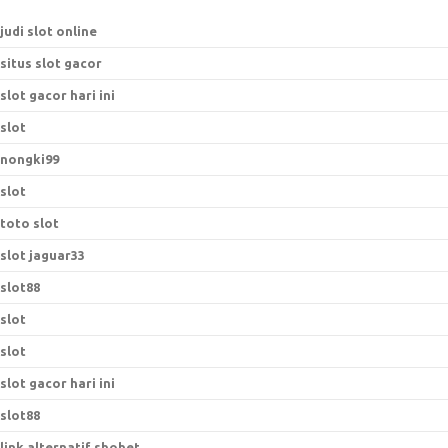
judi slot online
situs slot gacor
slot gacor hari ini
slot
nongki99
slot
toto slot
slot jaguar33
slot88
slot
slot
slot gacor hari ini
slot88
link alternatif sbobet