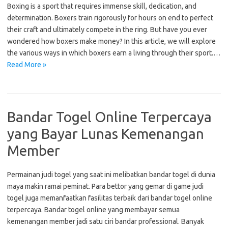
Boxing is a sport that requires immense skill, dedication, and
determination. Boxers train rigorously for hours on end to perfect
their craft and ultimately compete in the ring. But have you ever
wondered how boxers make money? In this article, we will explore
the various ways in which boxers earn a living through their sport.…
Read More »
Bandar Togel Online Terpercaya
yang Bayar Lunas Kemenangan
Member
Permainan judi togel yang saat ini melibatkan bandar togel di dunia
maya makin ramai peminat. Para bettor yang gemar di game judi
togel juga memanfaatkan fasilitas terbaik dari bandar togel online
terpercaya. Bandar togel online yang membayar semua
kemenangan member jadi satu ciri bandar professional. Banyak