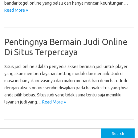
bandar togel online yang palsu dan hanya mencari keuntungan…
Read More »
Pentingnya Bermain Judi Online
Di Situs Terpercaya
Situs judi online adalah penyedia akses bermain judi untuk player
yang akan memberi layanan betting mudah dan menarik. Judi di
masa ini banyak inovasinya dan makin menarik hari demi hari. Judi
dengan akses online sendiri disajikan pada banyak situs yang bisa
anda pilih bebas. Situs judi yang tidak sama tentu saja memiliki
layanan judi yang…
Read More »
S