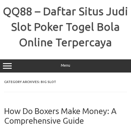
Skip
to
QQ88 – Daftar Situs Judi
content
Slot Poker Togel Bola
Online Terpercaya
Menu
CATEGORY ARCHIVES:
BIG SLOT
How Do Boxers Make Money: A
Comprehensive Guide