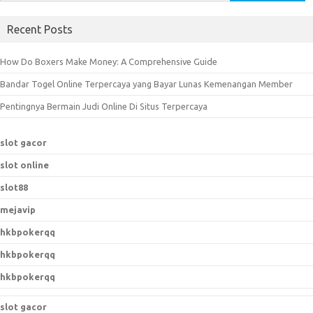
e
a
Recent Posts
r
c
How Do Boxers Make Money: A Comprehensive Guide
h
Bandar Togel Online Terpercaya yang Bayar Lunas Kemenangan Member
f
o
Pentingnya Bermain Judi Online Di Situs Terpercaya
r
:
slot gacor
slot online
slot88
mejavip
hkbpokerqq
hkbpokerqq
hkbpokerqq
slot gacor