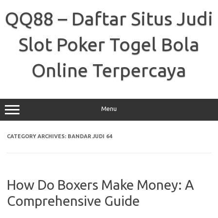
Skip
to
QQ88 – Daftar Situs Judi
content
Slot Poker Togel Bola
Online Terpercaya
Menu
CATEGORY ARCHIVES:
BANDAR JUDI 64
How Do Boxers Make Money: A
Comprehensive Guide