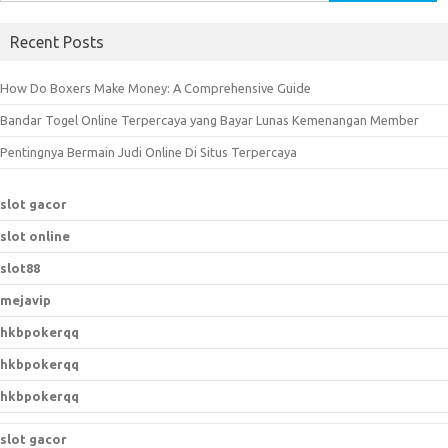
e
a
Recent Posts
r
c
How Do Boxers Make Money: A Comprehensive Guide
h
Bandar Togel Online Terpercaya yang Bayar Lunas Kemenangan Member
f
o
Pentingnya Bermain Judi Online Di Situs Terpercaya
r
:
slot gacor
slot online
slot88
mejavip
hkbpokerqq
hkbpokerqq
hkbpokerqq
slot gacor