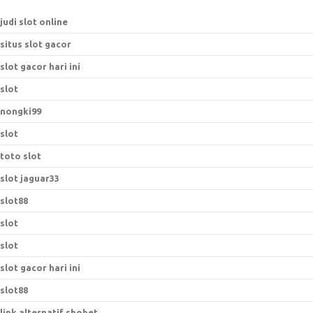
judi slot online
situs slot gacor
slot gacor hari ini
slot
nongki99
slot
toto slot
slot jaguar33
slot88
slot
slot
slot gacor hari ini
slot88
link alternatif sbobet