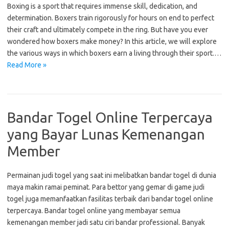
Boxing is a sport that requires immense skill, dedication, and
determination. Boxers train rigorously for hours on end to perfect
their craft and ultimately compete in the ring. But have you ever
wondered how boxers make money? In this article, we will explore
the various ways in which boxers earn a living through their sport.…
Read More »
Bandar Togel Online Terpercaya
yang Bayar Lunas Kemenangan
Member
Permainan judi togel yang saat ini melibatkan bandar togel di dunia
maya makin ramai peminat. Para bettor yang gemar di game judi
togel juga memanfaatkan fasilitas terbaik dari bandar togel online
terpercaya. Bandar togel online yang membayar semua
kemenangan member jadi satu ciri bandar professional. Banyak