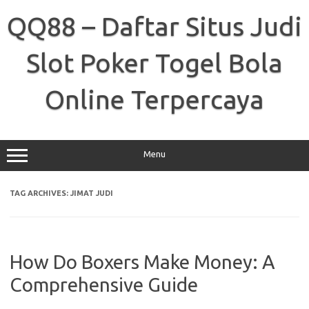
Skip
to
QQ88 – Daftar Situs Judi
content
Slot Poker Togel Bola
Online Terpercaya
Menu
TAG ARCHIVES:
JIMAT JUDI
How Do Boxers Make Money: A
Comprehensive Guide