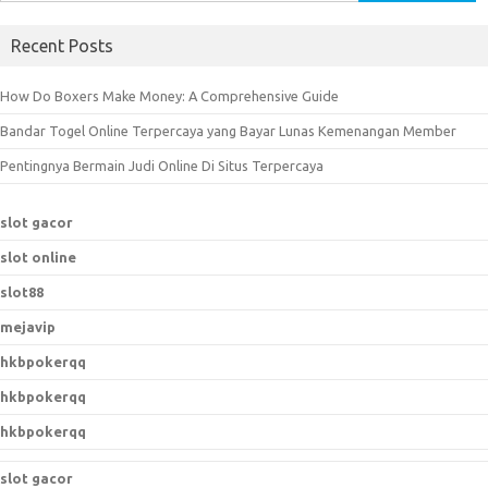
e
a
Recent Posts
r
c
How Do Boxers Make Money: A Comprehensive Guide
h
Bandar Togel Online Terpercaya yang Bayar Lunas Kemenangan Member
f
o
Pentingnya Bermain Judi Online Di Situs Terpercaya
r
:
slot gacor
slot online
slot88
mejavip
hkbpokerqq
hkbpokerqq
hkbpokerqq
slot gacor