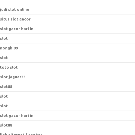
judi slot online
situs slot gacor
slot gacor hari ini
slot
nongki99
slot
toto slot
slot jaguar33
slot88
slot
slot
slot gacor hari ini
slot88
link alternatif sbobet