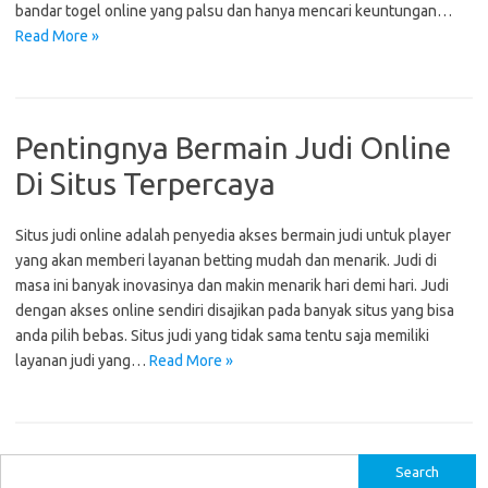
bandar togel online yang palsu dan hanya mencari keuntungan…
Read More »
Pentingnya Bermain Judi Online
Di Situs Terpercaya
Situs judi online adalah penyedia akses bermain judi untuk player
yang akan memberi layanan betting mudah dan menarik. Judi di
masa ini banyak inovasinya dan makin menarik hari demi hari. Judi
dengan akses online sendiri disajikan pada banyak situs yang bisa
anda pilih bebas. Situs judi yang tidak sama tentu saja memiliki
layanan judi yang…
Read More »
S