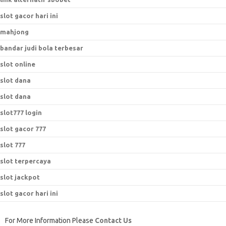
slot gacor hari ini
mahjong
bandar judi bola terbesar
slot online
slot dana
slot dana
slot777 login
slot gacor 777
slot 777
slot terpercaya
slot jackpot
slot gacor hari ini
For More Information Please
Contact Us