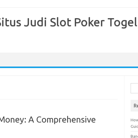
itus Judi Slot Poker Togel
Sea
for:
R
Money: A Comprehensive
How
Gui
Ban