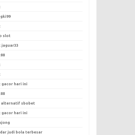
t
gki99
t
o slot
t jaguar33
t88
t
t
t gacor hari ini
t88
k alternatif sbobet
t gacor hari ini
hjong
dar judi bola terbesar