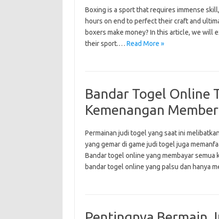
Boxing is a sport that requires immense skill
hours on end to perfect their craft and ult
boxers make money? In this article, we will 
their sport.…
Read More »
Bandar Togel Online 
Kemenangan Member
Permainan judi togel yang saat ini melibatka
yang gemar di game judi togel juga memanfaat
Bandar togel online yang membayar semua k
bandar togel online yang palsu dan hanya
Pentingnya Bermain Ju