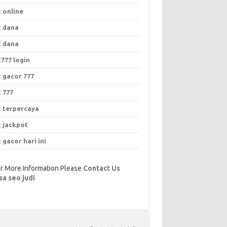
t online
t dana
t dana
t777 login
t gacor 777
t 777
t terpercaya
t jackpot
t gacor hari ini
r More Information Please
Contact Us
sa seo judi